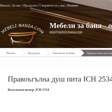
Начало
|
За нас
|
Продукти
|
Свържете се с нас
|
Новини
Мебели за баня - 
info@mebeli-bania.com
Начало
Продукти
Смесители за баня
Правоъгълна душ пи
Правоъгълна душ пита ICH 253
Каталожен номер: ICH 2534