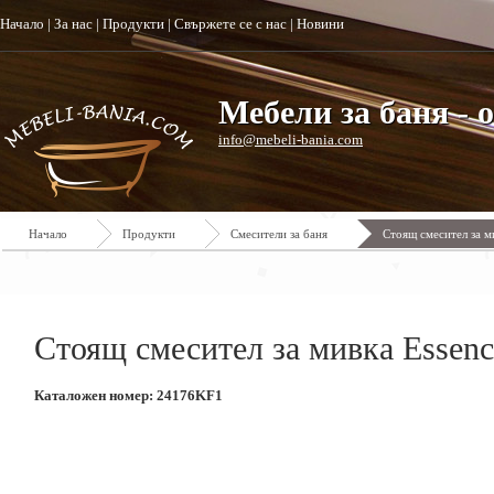
Начало
|
За нас
|
Продукти
|
Свържете се с нас
|
Новини
Мебели за баня - 
info@mebeli-bania.com
Начало
Продукти
Смесители за баня
Стоящ смесител за м
Стоящ смесител за мивка Essenc
Каталожен номер: 24176KF1