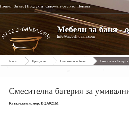
Начало
|
За нас
|
Продукти
|
Свържете се с нас
|
Новини
Мебели за баня - 
info@mebeli-bania.com
Начало
Продукти
Смесители за баня
Смесителна батерия 
Смесителна батерия за умивалн
Каталожен номер: BQA021M