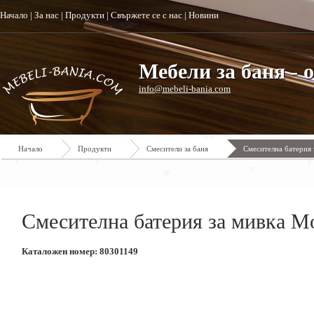
Начало
|
За нас
|
Продукти
|
Свържете се с нас
|
Новини
Мебели за баня - 
info@mebeli-bania.com
Начало
Продукти
Смесители за баня
Смесителна батерия 
Смесителна батерия за мивка Mo
Каталожен номер: 80301149