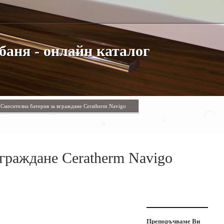
баня - онлайн каталог
Смесителна батерия за вграждане Ceratherm Navigo
вграждане Ceratherm Navigo
Препоръчваме Ви