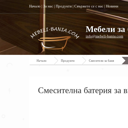
Начало
|
За нас
|
Продукти
|
Свържете се с нас
|
Новини
Мебели за 
info@mebeli-bania.com
Начало
Продукти
Смесители за баня
Смесителна батерия за 