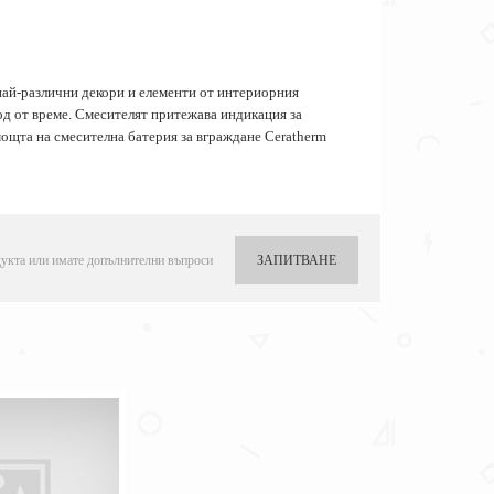
 най-различни декори и елементи от интериорния
од от време. Смесителят притежава индикация за
мощта на смесителна батерия за вграждане Ceratherm
укта или имате допълнителни въпроси
ЗАПИТВАНЕ