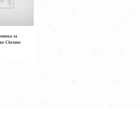
мивка за
ine Chrome