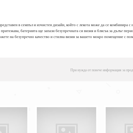
редставен в семпъл и изчистен дизайн, който с лекота може да се комбинира с
 притежава, батерията ще запази безупречната си визия и блясък за дълъг пери
ложете на безупречно качество и стилна визия за вашето мокро помещение с по
При нужда от повече информация за прод