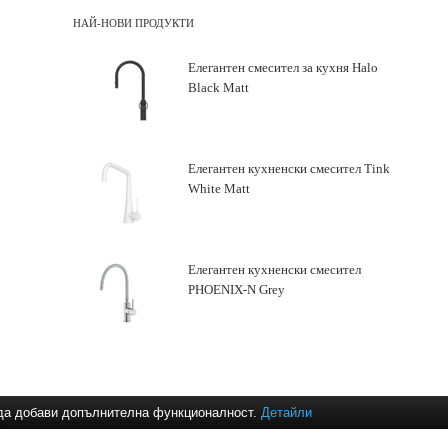
НАЙ-НОВИ ПРОДУКТИ
Елегантен смесител за кухня Halo
Black Matt
Елегантен кухненски смесител Tink
White Matt
Елегантен кухненски смесител
PHOENIX-N Grey
и да добави допълнителна функционалност.
Детайли
ни