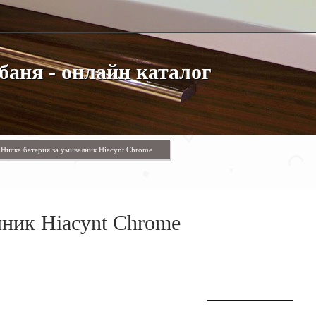
баня - онлайн каталог
Ниска батерия за умивалник Hiacynt Chrome
лник Hiacynt Chrome