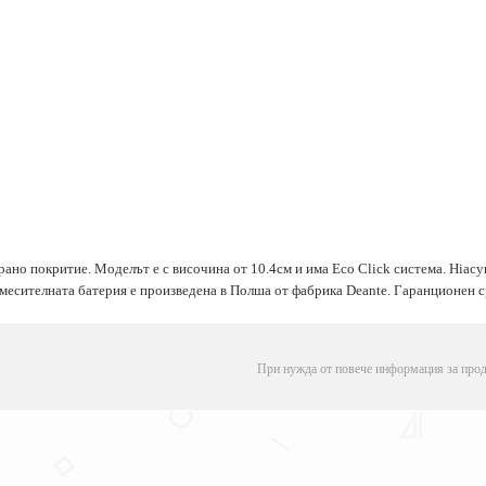
рано покритие. Моделът е с височина от 10.4см и има Eco Click система. Hia
Смесителната батерия е произведена в Полша от фабрика Deante. Гаранционен ср
При нужда от повече информация за прод