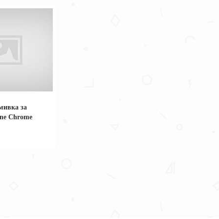
мивка за
ine Chrome