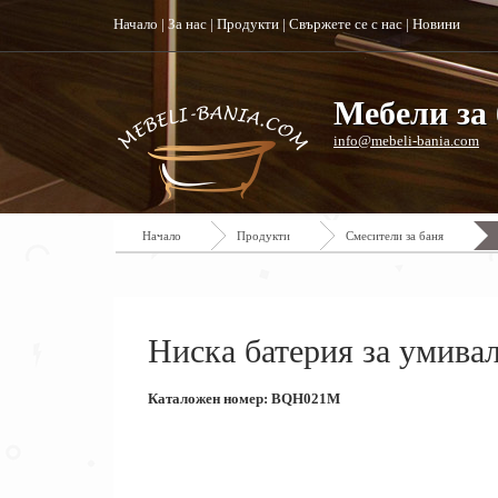
Начало
|
За нас
|
Продукти
|
Свържете се с нас
|
Новини
Мебели за 
info@mebeli-bania.com
Начало
Продукти
Смесители за баня
Ниска батерия за умива
Каталожен номер: BQH021M