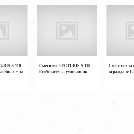
URIS S 110
Смесител TECTURIS S 110
Смесител за 
EcoSmart+ за
EcoSmart+ за умивалник
вграждане L