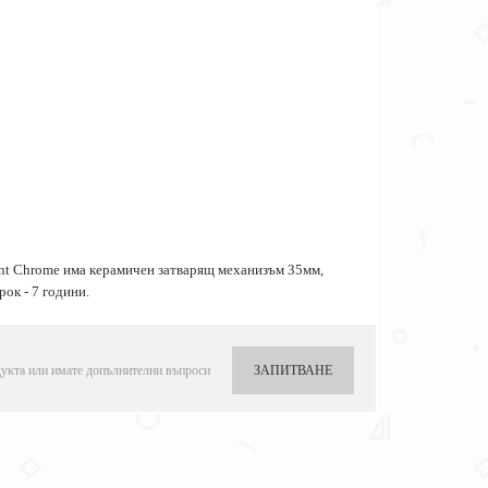
cynt Chrome има керамичен затварящ механизъм 35мм,
ок - 7 години.
укта или имате допълнителни въпроси
ЗАПИТВАНЕ