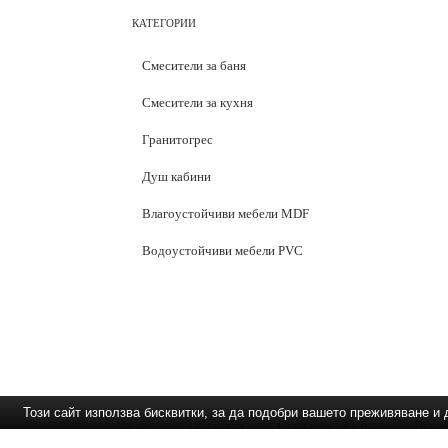
КАТЕГОРИИ
Смесители за баня
Смесители за кухня
Гранитогрес
Душ кабини
Влагоустойчиви мебели MDF
Водоустойчиви мебели PVC
Този сайт използва бисквитки, за да подобри вашето преживяване 
За нас
Продукти
Свържете се с нас
Нови