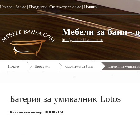
Начало
|
За нас
|
Продукти
|
Свържете се с нас
|
Новини
Мебели за баня - 
info@mebeli-bania.com
Начало
Продукти
Смесители за баня
Батерия за умивални
Батерия за умивалник Lotos
Каталожен номер: BDO021M