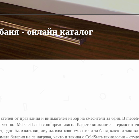
баня - онлайн каталог
 степен от правилния и внимателен избор на смесители за баня. В mebeli
ачество. Mebelei-bania.com представя на Вашето внимание – термостатич
 едноръкохваткови, двуръкохваткови смесители за баня, както и такива з
амата батерия не се нагрява, както и такива с ColdStart-технология – сту