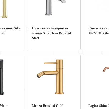
ивалник Silia
Смесителна батерия за
Смесител за
old
мивка Silia Hexa Brushed
116223MB Че
Steel
 Meta
Monza Brushed Gold
Logica Shine