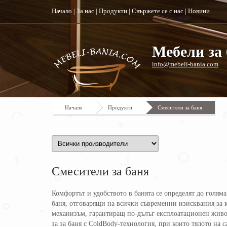
Начало
|
За нас
|
Продукти
|
Свържете се с нас
|
Новини
Мебели за 
info@mebeli-bania.com
Начало
Продукти
Смесители за баня
Смесители за баня
Комфортът и удобството в банята се определят до голяма
баня, отговарящи на всички съвременни изисквания за к
механизъм, гарантиращ по-дълъг експлоатационен живот;
за за баня с ColdBody-технология, при които тялото на с