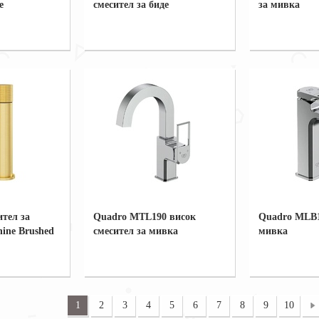
е
смесител за биде
за мивка
ител за
Quadro MTL190 висок
Quadro MLB1
hine Brushed
смесител за мивка
мивка
1
2
3
4
5
6
7
8
9
10