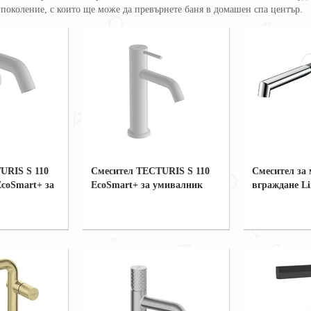
 поколение, с които ще може да превърнете баня в домашен спа център.
URIS S 110
Смесител TECTURIS S 110
Смесител за 
EcoSmart+ за
EcoSmart+ за умивалник
вграждане L