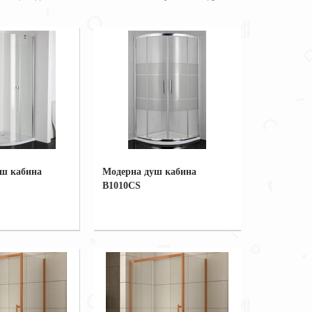
уш кабина
Модерна душ кабина
B1010CS