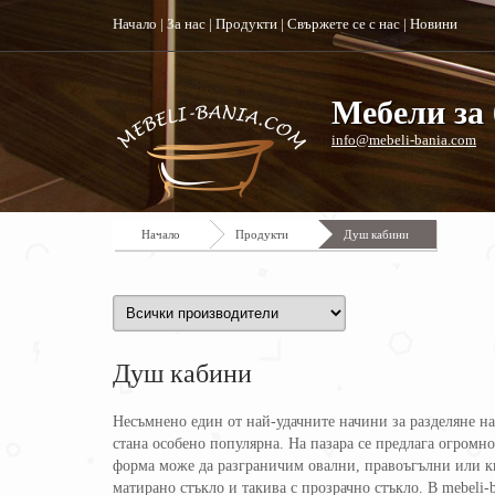
Начало
|
За нас
|
Продукти
|
Свържете се с нас
|
Новини
Мебели за 
info@mebeli-bania.com
Начало
Продукти
Душ кабини
Душ кабини
Несъмнено един от най-удачните начини за разделяне на
стана особено популярна. На пазара се предлага огромн
форма може да разграничим овални, правоъгълни или кв
матирано стъкло и такива с прозрачно стъкло. В mebeli