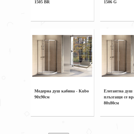
1505 BR
1506 G
Модерна душ кабина - Kubo
Елегантна душ 
90x90см
плъзгащи се вр
80x80см