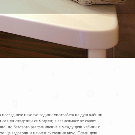
ез последните няколко години употребата на душ кабини
 се или отварящи се модели; в зависимост от своята
мно, но базовото разграничение е между душ кабини с
оето ще задоволи и най-взискателния вкус. Освен душ