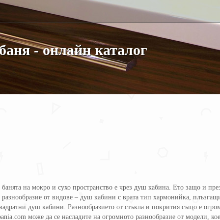
баня - онлайн каталог
 банята на мокро и сухо пространство е чрез душ кабина. Ето защо и пр
о разнообразие от видове – душ кабини с врата тип хармонийка, плъзгащи
адратни душ кабини. Разнообразието от стъкла и покрития също е огро
-bania.com може да се насладите на огромното разнообразие от модели, к