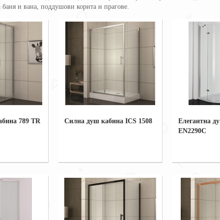
 баня и вана, поддушови корита и прагове.
абина 789 TR
Силна душ кабина ICS 1508
Елегантна д
EN2290C