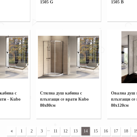
1505 G
1505 B
кабина с
Стилна душ кабина с
Овална душ 
ати - Kubo
плъзгащи се врати Kubo
плъзгащи се
80x80см
80x120см
...
1
2
3
11
12
13
14
15
16
17
18
1