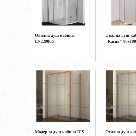
Овална душ кабина
Овална душ ка
EN2290CS
"Касия" 80x100
Модерна душ кабина ICS
Стилна душ каб