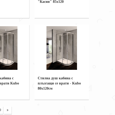
"Касия" 85x120
кабина с
Стилна душ кабина с
 врати Kubo
плъзгащи се врати - Kubo
80x120см
9