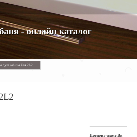
баня - онлайн каталог
а душ кабина Ura 2L2
 2L2
Препоръчваме Ви