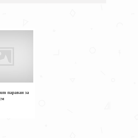
ium параван за
см