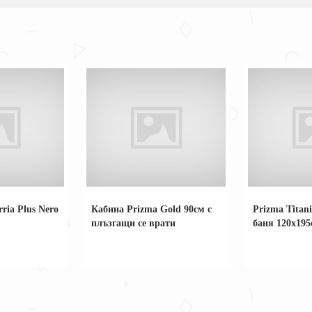
ria Plus Nero
Кабина Prizma Gold 90см с
Prizma Titan
плъзгащи се врати
баня 120x195