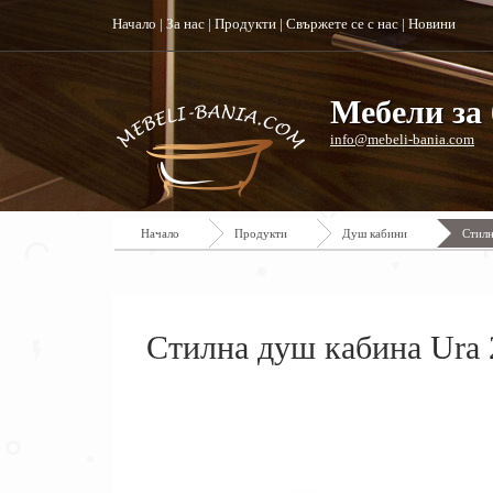
Начало
|
За нас
|
Продукти
|
Свържете се с нас
|
Новини
Мебели за 
info@mebeli-bania.com
Начало
Продукти
Душ кабини
Стилн
Стилна душ кабина Ura