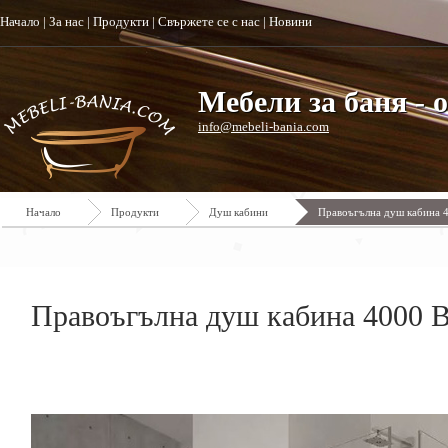
Начало
|
За нас
|
Продукти
|
Свържете се с нас
|
Новини
Мебели за баня - 
info@mebeli-bania.com
Начало
Продукти
Душ кабини
Правоъгълна душ кабина 4
Правоъгълна душ кабина 4000 B