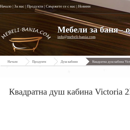
Начало
|
За нас
|
Продукти
|
Свържете се с нас
|
Новини
Мебели за баня - 
info@mebeli-bania.com
Начало
Продукти
Душ кабини
Квадратна душ кабина Vict
Квадратна душ кабина Victoria 