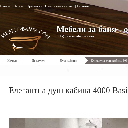
Начало
|
За нас
|
Продукти
|
Свържете се с нас
|
Новини
Мебели за баня - 
info@mebeli-bania.com
Начало
Продукти
Душ кабини
Елегантна душ кабина 400
Елегантна душ кабина 4000 Bas