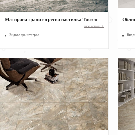
Матирана гранитогресна настилка Tucson
Облиц
|
виж всички >
Видове гранитогрес
Видо