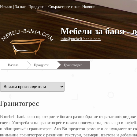
Начало
|
За нас
|
Продукти
|
Свържете се с нас
|
Новини
Мебели за баня - 
info@mebeli-bania.com
Начало
Продукти
Гранитогрес
Гранитогрес
В mebeli-bania.com ще откриете богато разнообразие от различни видов
света. Употребата на гранитогрес е почти повсеместна, ето защо в mebel
и облицовъчен гранитогрес. Ако Ви предстои ремонт и се нуждаете от 
внимание гранитогрес с различни текстури, размери, цветове и дебелинa