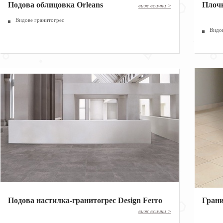
Подова облицовка Orleans
|
Плочк
виж всички >
Видове гранитогрес
Видо
Подова настилка-гранитогрес Design Ferro
Грани
|
виж всички >