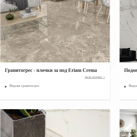
Гранитогрес - плочки за под Eriam Crema
Подов
|
виж всички >
Видове гранитогрес
Видо