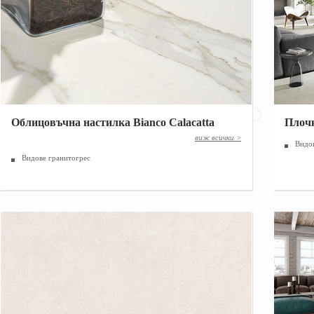
Облицовъчна настилка Bianco Calacatta
Плочк
|
виж всички >
Видо
Видове гранитогрес