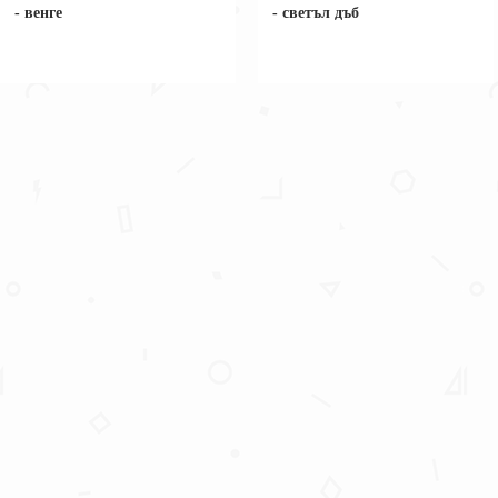
- венге
- светъл дъб