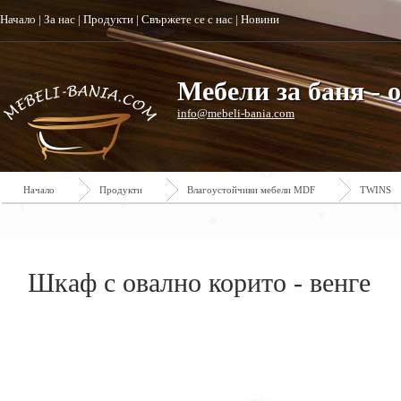
Начало
|
За нас
|
Продукти
|
Свържете се с нас
|
Новини
Мебели за баня - 
info@mebeli-bania.com
Начало
Продукти
Влагоустойчиви мебели MDF
TWINS
Шкаф с овално корито - венге