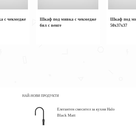
а с чекмедже
Шкаф под мивка с чекмедже
Шкаф под ми
бял с венге
50x37x37
НАЙ-НОВИ ПРОДУКТИ
Елегантен смесител за кухня Halo
Black Matt