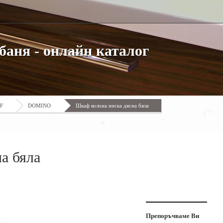
баня - онлайн каталог
DF
DOMINO
Шкаф колона ниска дясна бяла
а бяла
Препоръчваме Ви