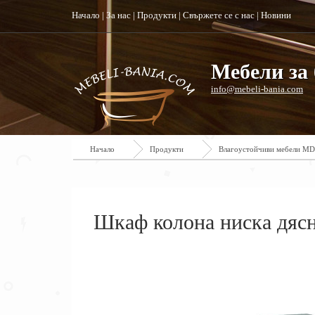
Начало
|
За нас
|
Продукти
|
Свържете се с нас
|
Новини
Мебели за 
info@mebeli-bania.com
Начало
Продукти
Влагоустойчиви мебели M
Шкаф колона ниска дясн