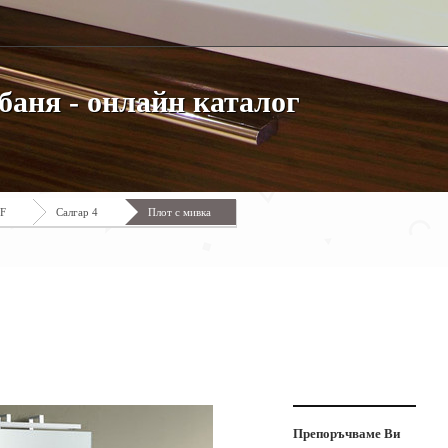
баня - онлайн каталог
DF
Салгар 4
Плот с мивка
Препоръчваме Ви