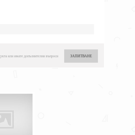
укта или имате допълнителни въпроси
ЗАПИТВАНЕ