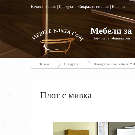
Начало
|
За нас
|
Продукти
|
Свържете се с нас
|
Новини
Мебели за 
info@mebeli-bania.com
Начало
Продукти
Влагоустойчиви мебели M
Плот с мивка