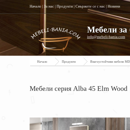
Начало
|
За нас
|
Продукти
|
Свържете се с нас
|
Новини
Мебели за 
info@mebeli-bania.com
Начало
Продукти
Влагоустойчиви мебели M
Мебели серия Alba 45 Elm Wood