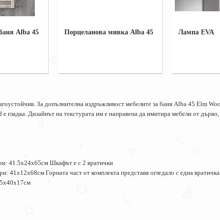
баня Alba 45
Порцеланова мивка Alba 45
Лампа EVA
агоустойчив. За допълнителна издръжливост мебелите за баня Alba 45 Elm Woo
е гладка. Дизайнът на текстурата им е направена да имитира мебели от дърво, 
и: 41.5х24х65см Шкафът е с 2 вратички
и: 41х12х68см Горната част от комплекта представя огледало с една вратичка
45х40х17см